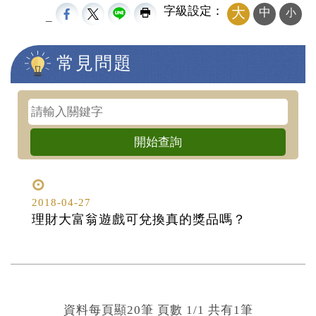
字級設定：
大
中
小
_
常見問題
中央內容區塊
2018-04-27
理財大富翁遊戲可兌換真的獎品嗎？
資料每頁顯20筆
頁數 1/1 共有
1
筆