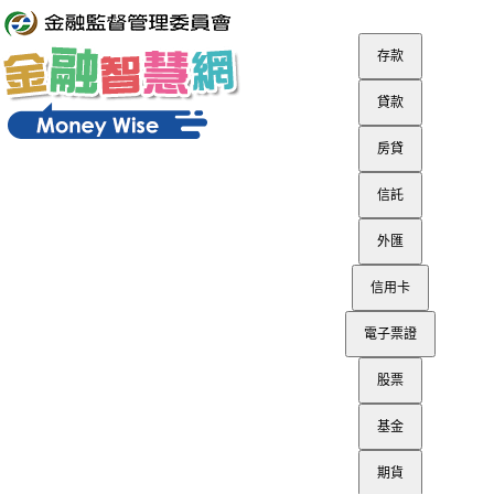
進入內容區塊
存款
貸款
房貸
信託
外匯
信用卡
電子票證
股票
基金
期貨