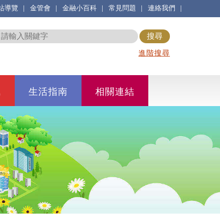
|
|
|
|
|
站導覽
金管會
金融小百科
常見問題
連絡我們
進階搜尋
訊
生活指南
相關連結