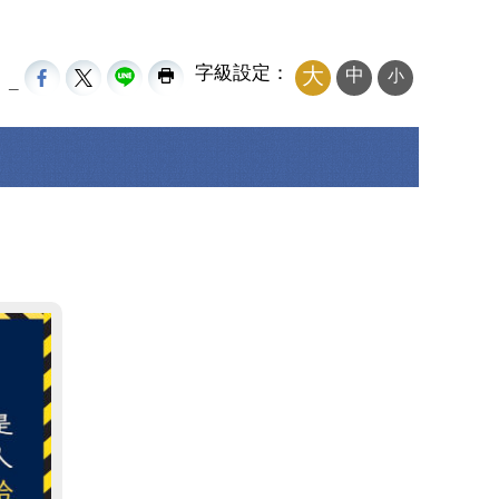
字級設定：
大
中
小
_