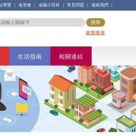
|
|
|
|
|
站導覽
金管會
金融小百科
常見問題
連絡我們
進階搜尋
訊
生活指南
相關連結