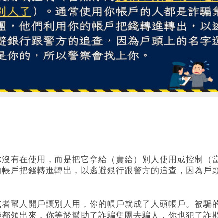
你沒有在使⽤，⽽是把它拿給（賣給）別⼈使⽤或控制（
的帳⼾把錢轉進轉出，以逃避銀⾏跟警⽅的追查，因為⼾
或者幫⼈開⼾讓別⼈⽤，你的帳⼾就成了⼈頭帳⼾。被騙
錢都領出來，你等於幫助了詐騙集團去騙⼈，你也犯了詐