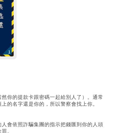
當然你的提款卡跟密碼⼀起給別⼈了）。通常
頭上的名字還是你的，所以警察會找上你。
的⼈會依照詐騙集團的指⽰把錢匯到你的⼈頭
欺罪。