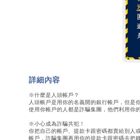
詳細內容
※什麼是人頭帳戶？
⼈頭帳⼾是⽤你的名義開的銀⾏帳⼾，但是
使⽤你帳⼾的⼈都是詐騙集團，他們利⽤你
※小心成為詐騙共犯！
你把⾃⼰的帳⼾、提款卡跟密碼都賣給別⼈
帳⼾，詐騙集團再⽤你的提款卡跟密碼去把