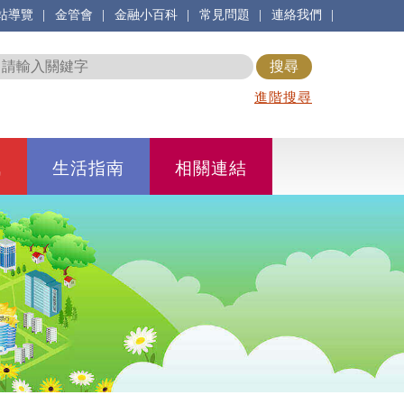
|
|
|
|
|
站導覽
金管會
金融小百科
常見問題
連絡我們
進階搜尋
訊
生活指南
相關連結