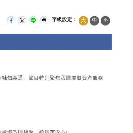
字級設定：
大
中
小
_
金融知識通」節目特別聚焦我國虛擬資產服務
掌握監理趨勢，投資更安心!