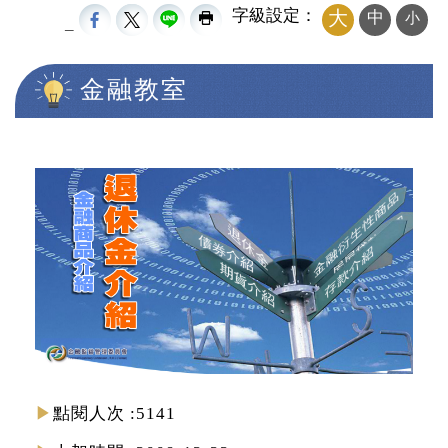
字級設定：
大
中
小
_
金融教室
中央內容區塊
點閱人次
5141